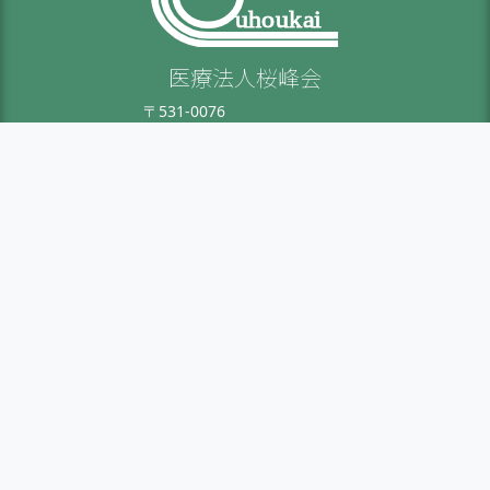
uhoukai
医療法人桜峰会
〒531-0076
大阪市北区大淀中 3-13-13-2F
TEL：06-6455-6708
FAX：06-6455-6707
ホーム
会社概要
香川クリニック
採用案内
本場診療所
お問い合わせ
健康診断
協会けんぽ
サイトマップ